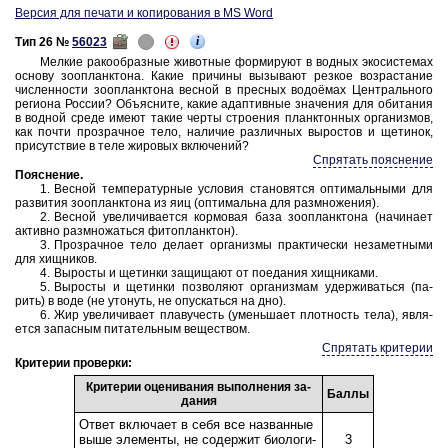
Версия для печати и копирования в MS Word
i
Тип 26 №
56023
Мел­кие ра­ко­об­раз­ные жи­вот­ные фор­ми­ру­ют в вод­ных эко­си­сте­мах
ос­но­ву зоо­планк­то­на. Какие при­чи­ны вы­зы­ва­ют рез­кое воз­рас­та­ние
чис­лен­но­сти зоо­планк­то­на вес­ной в прес­ных водоёмах Цен­траль­но­го
ре­ги­о­на Рос­сии? Объ­яс­ни­те, какие адап­тив­ные зна­че­ния для оби­та­ния
в вод­ной среде имеют такие черты стро­е­ния планк­тон­ных ор­га­низ­мов,
как почти про­зрач­ное тело, на­ли­чие раз­лич­ных вы­ро­стов и ще­ти­нок,
при­сут­ствие в теле жи­ро­вых вклю­че­ний?
Спрятать пояснение
По­яс­не­ние
.
1. Вес­ной тем­пе­ра­тур­ные усло­вия ста­но­вят­ся оп­ти­маль­ны­ми для
раз­ви­тия зоо­планк­то­на из яиц (оп­ти­маль­на для раз­мно­же­ния).
2. Вес­ной уве­ли­чи­ва­ет­ся кор­мо­вая база зоо­планк­то­на (на­чи­на­ет
ак­тив­но раз­мно­жать­ся фи­то­планк­тон).
3. Про­зрач­ное тело де­ла­ет ор­га­низ­мы прак­ти­че­ски не­за­мет­ны­ми
для хищ­ни­ков.
4. Вы­ро­сты и ще­тин­ки за­щи­ща­ют от по­еда­ния хищ­ни­ка­ми.
5. Вы­ро­сты и ще­тин­ки поз­во­ля­ют ор­га­низ­мам удер­жи­вать­ся (па­
рить) в воде (не уто­нуть, не опус­кать­ся на дно).
6. Жир уве­ли­чи­ва­ет пла­ву­честь (умень­ша­ет плот­ность тела), яв­ля­
ет­ся за­пас­ным пи­та­тель­ным ве­ще­ством.
Спрятать критерии
Критерии проверки:
Кри­те­рии оце­ни­ва­ния вы­пол­не­ния за­
Баллы
да­ния
Ответ вклю­ча­ет в себя все на­зван­ные
выше эле­мен­ты, не со­дер­жит био­ло­ги­
3