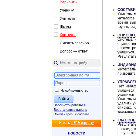
Варианты
СОСТАВИ
Ученику
Учитель м
каталогов
Учителю
время вып
Школа
группы, з
Карточки
СПИСОК 
Система 
Сказать спасибо
осуществл
просмотре
Вопрос — ответ
учащихся.
Результат
ИНДИВИД
Интеграль
приводитс
УПРАВЛЕ
Нет необх
учащиеся 
Чужой компьютер
учащихся 
Учитель м
удалить у
Зарегистрироваться
списках. 
Восстановить пароль
классном 
Войти через ВКонтакте
КЛАССНЫ
Иг­рать
в ЕГЭ-иг­руш­ку
Результат
по каждом
результат
НО­ВО­СТИ