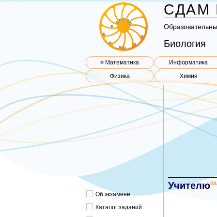
СДАМ 
Об­ра­зо­ва­тель­н
Биология
≡ Математика
Информатика
Физика
Химия
Ви
Учителю
Об экзамене
Каталог заданий