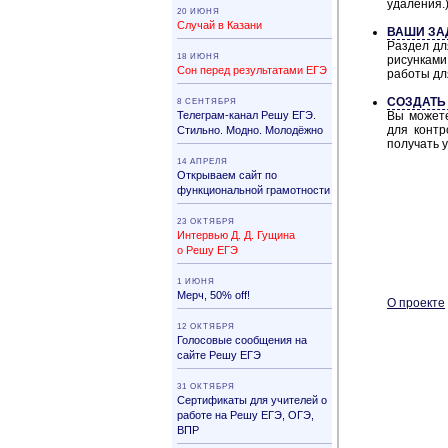
удаления.
20 ИЮНЯ
Случай в Казани
ВАШИ ЗА
Раздел дл
18 ИЮНЯ
рисунками
Сон перед результатами ЕГЭ
работы дл
СОЗДАТЬ
8 СЕНТЯБРЯ
Телеграм-канал Решу ЕГЭ.
Вы можете
для контр
Стильно. Модно. Молодёжно
получать 
14 АПРЕЛЯ
Открываем сайт по
функциональной грамотности
23 ОКТЯБРЯ
Интервью Д. Д. Гущина
о Решу ЕГЭ
1 ИЮНЯ
Мерч, 50% off!
О про­ек­те
12 ОКТЯБРЯ
Голосовые сообщения на
сайте Решу ЕГЭ
31 ОК­ТЯБ­РЯ
Сер­ти­фи­ка­ты для учи­те­лей о
ра­бо­те на Решу ЕГЭ, ОГЭ,
ВПР