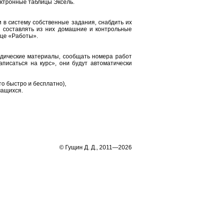
ектронные таблицы Эксель.
 в систему собственные задания, снабдить их
 составлять из них домашние и контрольные
ице «Работы».
тодические материалы, сообщать номера работ
аписаться на курс», они будут автоматически
о быстро и бесплатно),
чащихся.
© Гущин Д. Д., 2011—2026