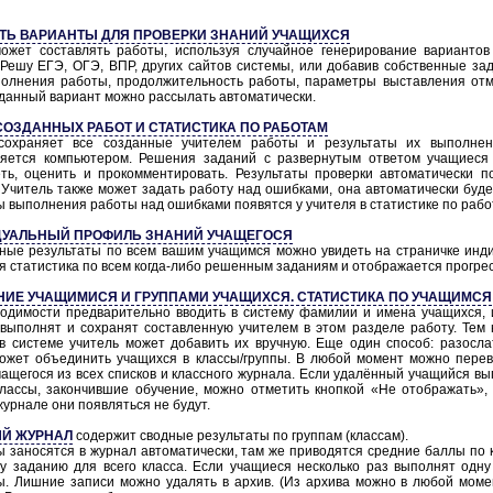
ТЬ ВАРИАНТЫ ДЛЯ ПРОВЕРКИ ЗНАНИЙ УЧАЩИХСЯ
ожет составлять работы, используя случайное генерирование вариантов
 Решу ЕГЭ, ОГЭ, ВПР, других сайтов системы, или добавив собственные зад
олнения работы, продолжительность работы, параметры выставления отм
аданный вариант можно рассылать автоматически.
СОЗДАННЫХ РАБОТ И СТАТИСТИКА ПО РАБОТАМ
сохраняет все созданные учителем работы и результаты их выполнен
яется компьютером. Решения заданий с развернутым ответом учащиеся м
ть, оценить и прокомментировать. Результаты проверки автоматически по
 Учитель также может задать работу над ошибками, она автоматически буд
ы выполнения работы над ошибками появятся у учителя в статистике по рабо
УАЛЬНЫЙ ПРОФИЛЬ ЗНАНИЙ УЧАЩЕГОСЯ
ные результаты по всем вашим учащимся можно увидеть на страничке инд
я статистика по всем когда-либо решенным заданиям и отображается прогрес
НИЕ УЧАЩИМИСЯ И ГРУППАМИ УЧАЩИХСЯ. СТАТИСТИКА ПО УЧАЩИМСЯ
одимости предварительно вводить в систему фамилии и имена учащихся, и
выполнят и сохранят составленную учителем в этом разделе работу. Тем 
в системе учитель может добавить их вручную. Еще один способ: разосла
ожет объединить учащихся в классы/группы. В любой момент можно перев
чащегося из всех списков и классного журнала. Если удалённый учащийся вы
Классы, закончившие обучение, можно отметить кнопкой «Не отображать», 
журнале они появляться не будут.
Й ЖУРНАЛ
содержит сводные результаты по группам (классам).
ы заносятся в журнал автоматически, там же приводятся средние баллы по
у заданию для всего класса. Если учащиеся несколько раз выполнят одну
ы. Лишние записи можно удалять в архив. (Из архива можно в любой моме