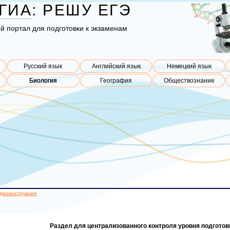
ГИА
:
РЕШУ
ЕГЭ
ый пор­тал для под­го­тов­ки к эк­за­ме­нам
Русский язык
Английский язык
Немецкий язык
Биология
География
Обществознание
деоинструкция
Раздел для централизованного контроля уровня подгото