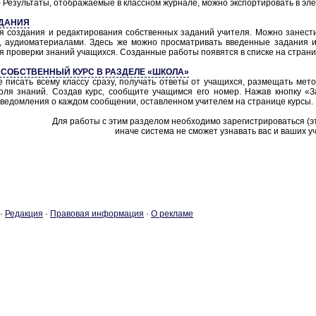
) Результаты, отображаемые в классном журнале, можно экспортировать в эл
ДАНИЯ
я создания и редактирования собственных заданий учителя. Можно занести
, аудиоматериалами. Здесь же можно просматривать введенные задания и
я проверки знаний учащихся. Созданные работы появятся в списке на стран
 СОБСТВЕННЫЙ КУРС В РАЗДЕЛЕ «ШКОЛА»
 писать всему классу сразу, получать ответы от учащихся, размещать ме
оля знаний. Создав курс, сообщите учащимся его номер. Нажав кнопку «З
уведомления о каждом сообщении, оставленном учителем на странице курсы.
Для работы с этим разделом необходимо зарегистрироваться (эт
иначе система не сможет узнавать вас и ваших у
·
Ре­дак­ция
·
Пра­во­вая ин­фор­ма­ция
·
О ре­кла­ме