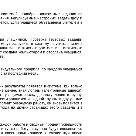
 системой, подобрав конкретные задания из
ания. Регулируемые настройки: задать дату и
еток. Если учащиеся объединены учителем в
ия учащимися. Проверка тестовых заданий
огут загрузить в систему, а учитель может
явятся в статистике учителя и в статистике
ет создана компьютером и отослана учащимся.
те.
ивидуального профиля: по каждому учащемуся
с за последний месяц.
х результаты появятся в системе, как только
не менее, зная логины (электронные адреса),
ть учащимся ссылку для вступления в группу.
ести учащихся из одной группы в другую или
полнит очередную работу, он вновь появится в
тогда на других страницах этого раздела и в
 каждой работе и сводный процент успешности
 и ту же работу, в журнал будут внесены все
нт восстановить записи в течение года после