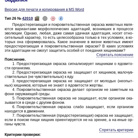
Версия для печати и копирования в MS Word
i
Тип 26 №
42010
Предо­сте­ре­га­ю­щая и по­кро­ви­тель­ствен­ная окрас­ка жи­вот­ных яв­ля­
ют­ся ва­ри­ан­та­ми мор­фо­ло­ги­че­ских адап­та­ций, воз­ник­ших в про­цес­се
эво­лю­ции. Од­на­ко, любая, даже самая удач­ная адап­та­ция, носит от­но­
си­тель­ный ха­рак­тер, то есть це­ле­со­об­раз­на толь­ко в тех усло­ви­ях, в ко­
то­рых она сфор­ми­ро­ва­лась. Какое зна­че­ние в жизни жи­вот­ных имеют
предо­сте­ре­га­ю­щая и по­кро­ви­тель­ствен­ная окрас­ки? В каких усло­ви­ях
эти адап­та­ции не смо­гут за­щи­тить осо­бей от по­еда­ния хищ­ни­ка­ми?
Спрятать пояснение
По­яс­не­ние
.
1. Предо­сте­ре­га­ю­щая окрас­ка сиг­на­ли­зи­ру­ет хищ­ни­кам о ядо­ви­то­
сти ор­га­низ­ма.
2. Предо­сте­ре­га­ю­щая окрас­ка не за­щи­ща­ет от хищ­ни­ков, ма­ло­чув­
стви­тель­ных (не чув­стви­тель­ных) к яду.
3. предо­сте­ре­га­ю­щая окрас­ка не за­щи­ща­ет от мо­ло­дых (не­опыт­
ных) хищ­ни­ков, ко­то­рые не знают о ядо­ви­то­сти жерт­вы.
4. По­кро­ви­тель­ствен­ная окрас­ка де­ла­ет ор­га­низм не за­мет­ным на
фоне окру­жа­ю­щей среды.
5. По­кро­ви­тель­ствен­ная окрас­ка не за­щи­ща­ет, если ор­га­низм ока­
зы­ва­ет­ся в среде с дру­гим фоном.
6. По­кро­ви­тель­ствен­ная окрас­ка слабо за­щи­ща­ет, если ор­га­низм
на­хо­дит­ся в дви­же­нии.
7. По­кро­ви­тель­ствен­ная (предо­сте­ре­га­ю­щая) окрас­ка не за­щи­ща­ет,
если в по­ис­ке пищи хищ­ник ори­ен­ти­ру­ет­ся не на зре­ние, а на иные ор­
га­ны чувств.
Спрятать критерии
Критерии проверки: