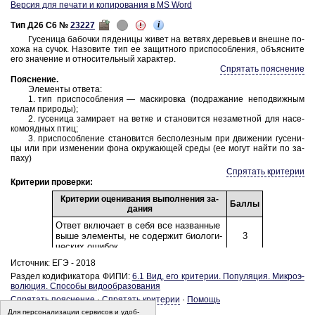
Версия для печати и копирования в MS Word
i
Тип Д26 C6 №
23227
Гу­се­ни­ца ба­боч­ки пя­де­ни­цы живет на вет­вях де­ре­вьев и внеш­не по­
хо­жа на сучок. На­зо­ви­те тип ее за­щит­но­го при­спо­соб­ле­ния, объ­яс­ни­те
его зна­че­ние и от­но­си­тель­ный ха­рак­тер.
Спрятать пояснение
По­яс­не­ние
.
Эле­мен­ты от­ве­та:
1. тип при­спо­соб­ле­ния — мас­ки­ров­ка (под­ра­жа­ние не­по­движ­ным
телам при­ро­ды);
2. гу­се­ни­ца за­ми­ра­ет на ветке и ста­но­вит­ся не­за­мет­ной для на­се­
ко­мо­яд­ных птиц;
3. при­спо­соб­ле­ние ста­но­вит­ся бес­по­лез­ным при дви­же­нии гу­се­ни­
цы или при из­ме­не­нии фона окру­жа­ю­щей среды (ее могут найти по за­
па­ху)
Спрятать критерии
Критерии проверки:
Кри­те­рии оце­ни­ва­ния вы­пол­не­ния за­
Баллы
да­ния
Ответ вклю­ча­ет в себя все на­зван­ные
выше эле­мен­ты, не со­дер­жит био­ло­ги­
3
че­ских оши­бок
Источник: ЕГЭ - 2018
Ответ вклю­ча­ет в себя два из на­зван­
ных выше эле­мен­тов и не со­дер­жит
Раздел кодификатора ФИПИ:
6.1 Вид, его кри­те­рии. По­пу­ля­ция. Мик­ро­э­
био­ло­ги­че­ских оши­бок, ИЛИ ответ
во­лю­ция. Спо­со­бы ви­до­об­ра­зо­ва­ния
2
вклю­ча­ет в себя три на­зван­ных выше
Спрятать пояснение
·
Спрятать критерии
·
Помощь
эле­мен­та, но со­дер­жит био­ло­ги­че­ские
Для пер­со­на­ли­за­ции сер­ви­сов и удоб­