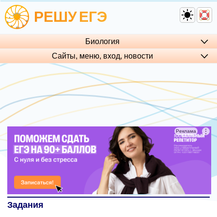
РЕШУ
ЕГЭ
Биология
Сайты, меню, вход, но­во­сти
⋮
Реклама
Задания